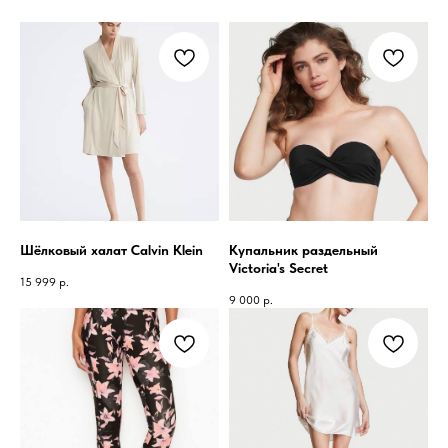
Шёлковый халат Calvin Klein
Купальник раздельный
Victoria's Secret
15 999
р.
9 000
р.