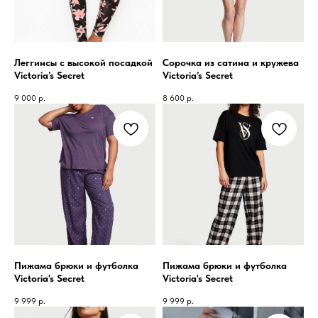
Леггинсы с высокой посадкой
Сорочка из сатина и кружева
Victoria’s Secret
Victoria’s Secret
9 000
р.
8 600
р.
Пижама брюки и футболка
Пижама брюки и футболка
Victoria's Secret
Victoria's Secret
9 999
р.
9 999
р.