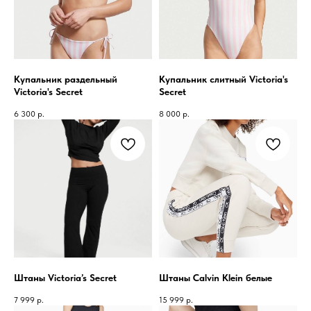
Купальник раздельный
Купальник слитный Victoria's
Victoria's Secret
Secret
6 300
р.
8 000
р.
Штаны Victoria’s Secret
Штаны Calvin Klein белые
7 999
р.
15 999
р.