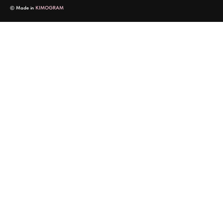
© Made in
KIMOGRAM