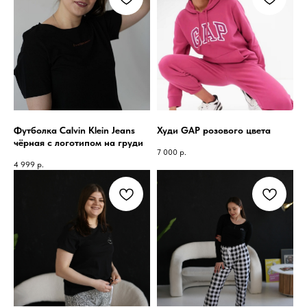
Футболка Calvin Klein Jeans
Худи GAP розового цвета
чёрная с логотипом на груди
7 000
р.
4 999
р.