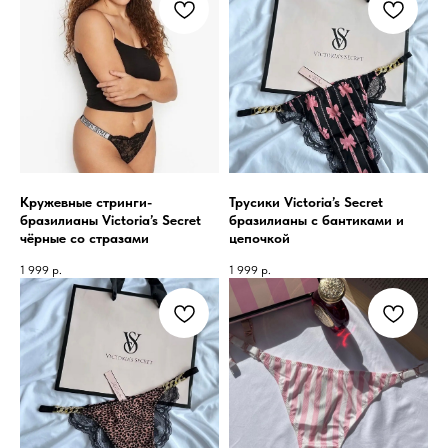
Кружевные стринги-
Трусики Victoria’s Secret
бразилианы Victoria’s Secret
бразилианы с бантиками и
чёрные со стразами
цепочкой
1 999
р.
1 999
р.