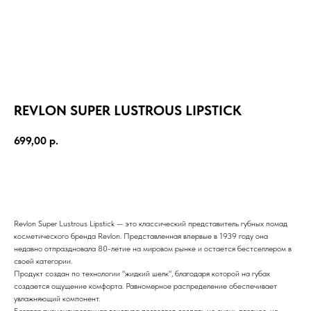
REVLON SUPER LUSTROUS LIPSTICK
699,00
р.
В корзину
Revlon Super Lustrous Lipstick — это классический представитель губных помад
косметического бренда Revlon. Представленная впервые в 1939 году она
недавно отпраздновала 80-летие на мировом рынке и остается бестселлером в
своей категории.
Продукт создан по технологии "жидкий шелк", благодаря которой на губах
создается ощущение комфорта. Равномерное распределение обеспечивает
увлажняющий компонент.