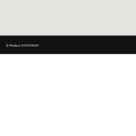
© Made in
KIMOGRAM