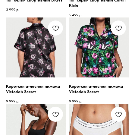
Топ белый спортивный DKNY
Топ серый спортивный Calvin
Klein
3 999
р.
5 499
р.
Короткая атласная пижама
Короткая атласная пижама
Victoria’s Secret
Victoria’s Secret
9 999
р.
9 999
р.