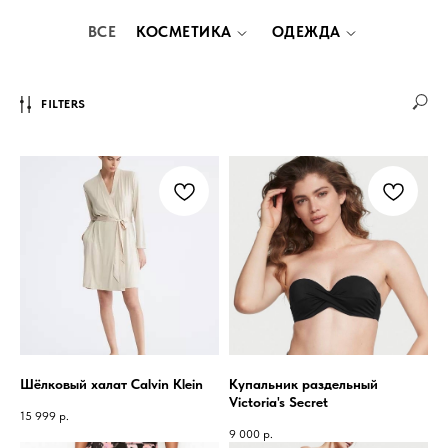
ВСЕ
КОСМЕТИКА
ОДЕЖДА
FILTERS
Шёлковый халат Calvin Klein
Купальник раздельный
Victoria's Secret
15 999
р.
9 000
р.