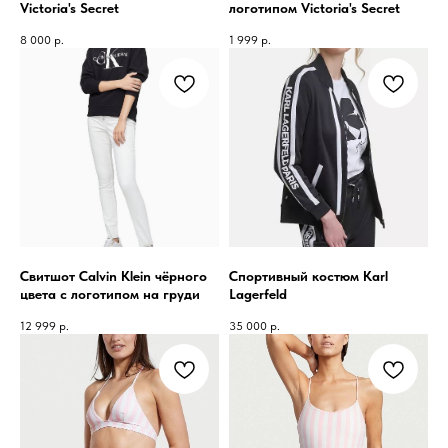
Victoria's Secret
логотипом Victoria's Secret
8 000
р.
1 999
р.
Свитшот Calvin Klein чёрного
Спортивный костюм Karl
цвета с логотипом на груди
Lagerfeld
12 999
р.
35 000
р.