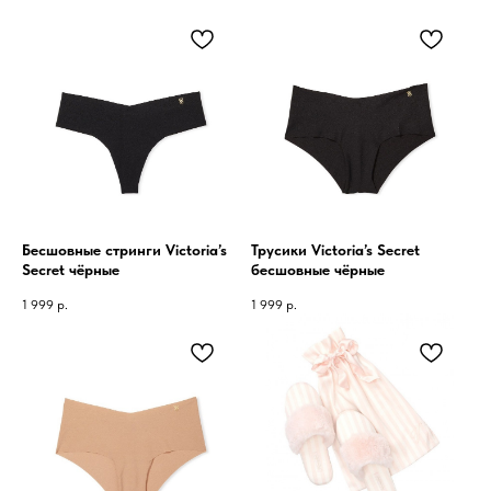
Бесшовные стринги Victoria’s
Трусики Victoria’s Secret
Secret чёрные
бесшовные чёрные
1 999
р.
1 999
р.