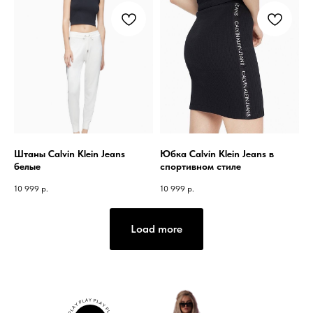
Штаны Calvin Klein Jeans
Юбка Calvin Klein Jeans в
белые
спортивном стиле
10 999
р.
10 999
р.
Load more