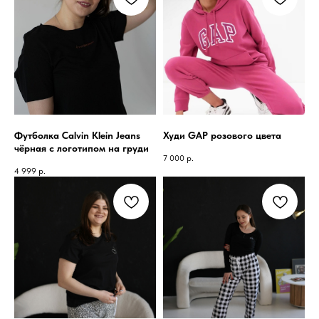
Футболка Calvin Klein Jeans
Худи GAP розового цвета
чёрная с логотипом на груди
7 000
р.
4 999
р.