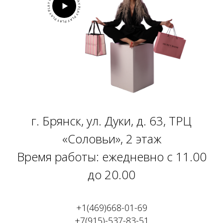
г. Брянск, ул. Дуки, д. 63, ТРЦ
«Соловьи», 2 этаж
Время работы: ежедневно с 11.00
до 20.00
+1(469)668-01-69
+7(915)-537-83-51