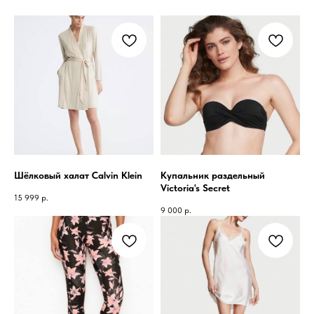
Шёлковый халат Calvin Klein
Купальник раздельный
Victoria's Secret
15 999
р.
9 000
р.