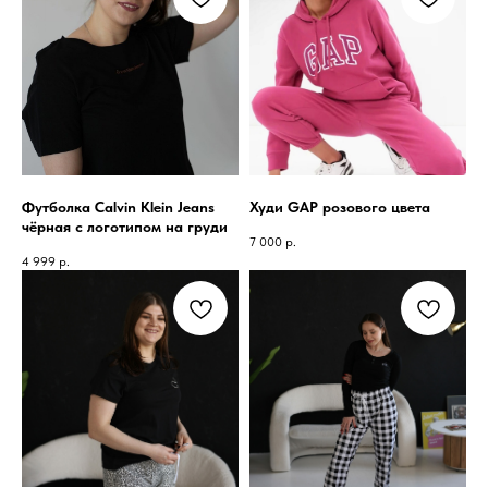
Футболка Calvin Klein Jeans
Худи GAP розового цвета
чёрная с логотипом на груди
7 000
р.
4 999
р.