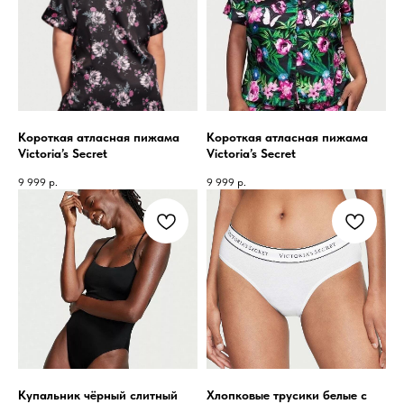
Короткая атласная пижама
Короткая атласная пижама
Victoria’s Secret
Victoria’s Secret
9 999
р.
9 999
р.
Купальник чёрный слитный
Хлопковые трусики белые с