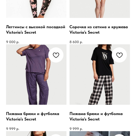
Леггинсы с высокой посадкой
Сорочка из сатина и кружева
Victoria’s Secret
Victoria’s Secret
9 000
р.
8 600
р.
Пижама брюки и футболка
Пижама брюки и футболка
Victoria's Secret
Victoria's Secret
9 999
р.
9 999
р.