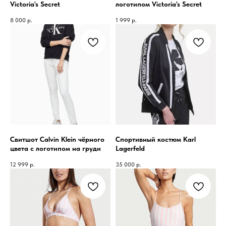
Victoria's Secret
логотипом Victoria's Secret
8 000
р.
1 999
р.
Свитшот Calvin Klein чёрного
Спортивный костюм Karl
цвета с логотипом на груди
Lagerfeld
12 999
р.
35 000
р.