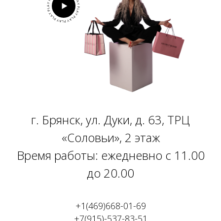
г. Брянск, ул. Дуки, д. 63, ТРЦ
«Соловьи», 2 этаж
Время работы: ежедневно с 11.00
до 20.00
+1(469)668-01-69
+7(915)-537-83-51