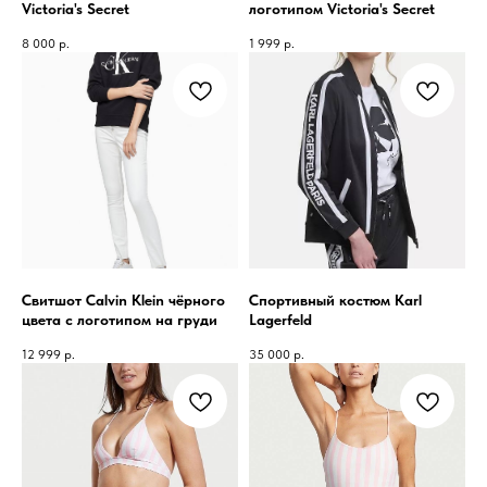
Victoria's Secret
логотипом Victoria's Secret
8 000
р.
1 999
р.
Свитшот Calvin Klein чёрного
Спортивный костюм Karl
цвета с логотипом на груди
Lagerfeld
12 999
р.
35 000
р.