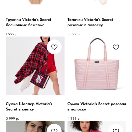
Трусики Victoria’s Secret
Тапочки Victoria’s Secret
бесшовные бежевые
розовые в полоску
1 999
р.
3 599
р.
Сумка Шоппер Victoria’s
Сумка Victoria’s Secret розовая
Secret в клетку
в полоску
3 999
р.
4 999
р.