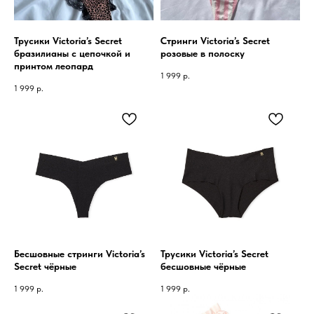
Трусики Victoria’s Secret
Стринги Victoria’s Secret
бразилианы с цепочкой и
розовые в полоску
принтом леопард
1 999
р.
1 999
р.
Бесшовные стринги Victoria’s
Трусики Victoria’s Secret
Secret чёрные
бесшовные чёрные
1 999
р.
1 999
р.