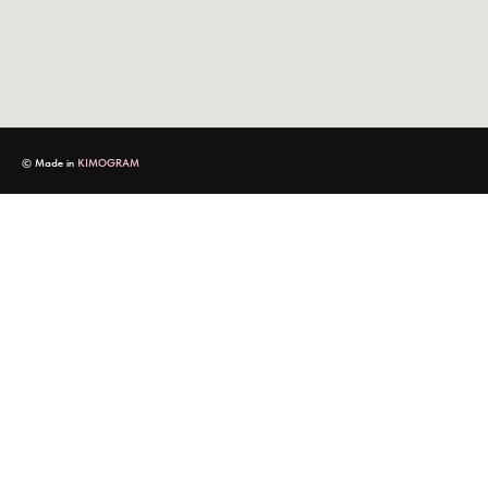
© Made in
KIMOGRAM