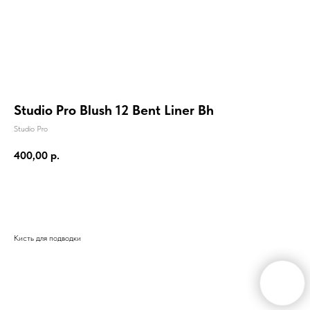
Studio Pro Blush 12 Bent Liner Bh
Studio Pro
400,00
р.
В корзину
Кисть для подводки