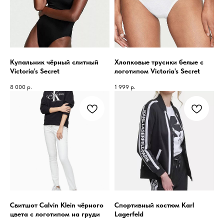
Купальник чёрный слитный
Хлопковые трусики белые с
Victoria's Secret
логотипом Victoria's Secret
8 000
р.
1 999
р.
Свитшот Calvin Klein чёрного
Спортивный костюм Karl
цвета с логотипом на груди
Lagerfeld