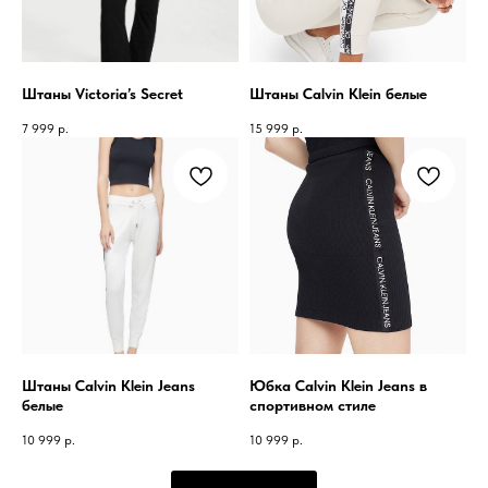
Штаны Victoria’s Secret
Штаны Calvin Klein белые
7 999
р.
15 999
р.
Штаны Calvin Klein Jeans
Юбка Calvin Klein Jeans в
белые
спортивном стиле
10 999
р.
10 999
р.