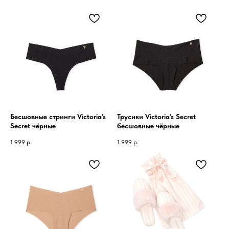
Бесшовные стринги Victoria’s
Трусики Victoria’s Secret
Secret чёрные
бесшовные чёрные
1 999
р.
1 999
р.