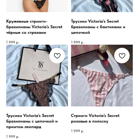
Кружевные стринги-
Трусики Victoria’s Secret
бразилианы Victoria’s Secret
бразилианы с бантиками и
чёрные со стразами
цепочкой
1 999
р.
1 999
р.
Трусики Victoria’s Secret
Стринги Victoria’s Secret
бразилианы с цепочкой и
розовые в полоску
принтом леопард
1 999
р.
1 999
р.