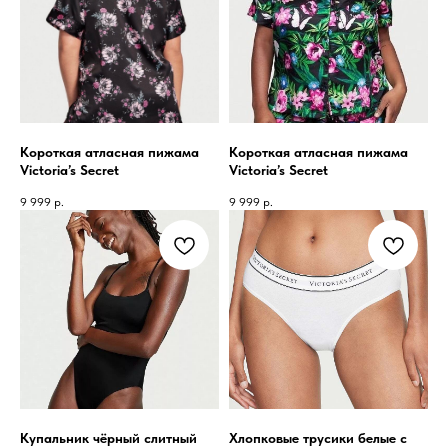
Короткая атласная пижама
Короткая атласная пижама
Victoria’s Secret
Victoria’s Secret
9 999
р.
9 999
р.
Купальник чёрный слитный
Хлопковые трусики белые с