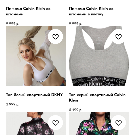
Пижама Calvin Klein со
Пижама Calvin Klein со
штанами
штанами в клетку
9 999
р.
9 999
р.
Топ белый спортивный DKNY
Топ серый спортивный Calvin
Klein
3 999
р.
5 499
р.