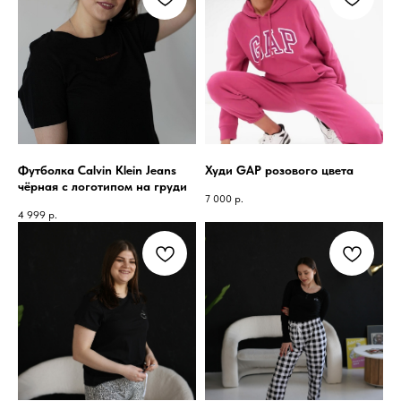
Футболка Calvin Klein Jeans
Худи GAP розового цвета
чёрная с логотипом на груди
7 000
р.
4 999
р.