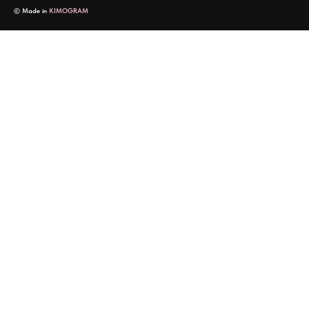
© Made in
KIMOGRAM