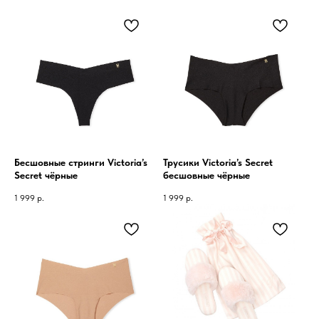
Бесшовные стринги Victoria’s
Трусики Victoria’s Secret
Secret чёрные
бесшовные чёрные
1 999
р.
1 999
р.