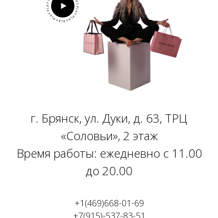
г. Брянск, ул. Дуки, д. 63, ТРЦ
«Соловьи», 2 этаж
Время работы: ежедневно с 11.00
до 20.00
+1(469)668-01-69
+7(915)-537-83-51