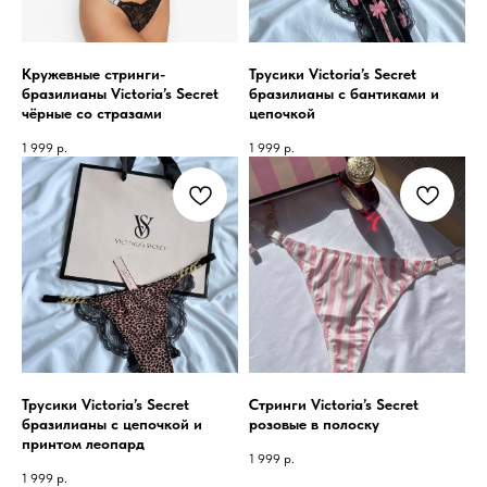
Кружевные стринги-
Трусики Victoria’s Secret
бразилианы Victoria’s Secret
бразилианы с бантиками и
чёрные со стразами
цепочкой
1 999
р.
1 999
р.
Трусики Victoria’s Secret
Стринги Victoria’s Secret
бразилианы с цепочкой и
розовые в полоску
принтом леопард
1 999
р.
1 999
р.