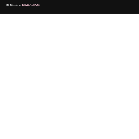
© Made in
KIMOGRAM