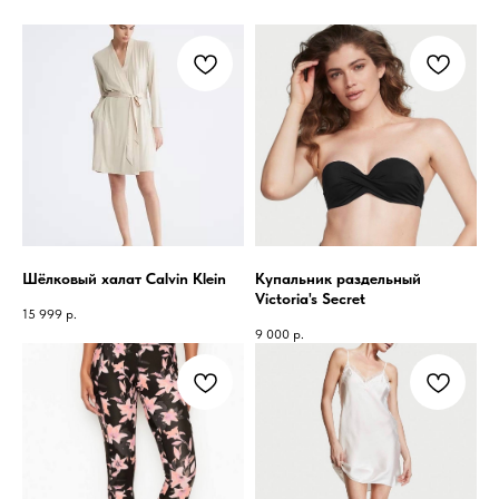
Шёлковый халат Calvin Klein
Купальник раздельный
Victoria's Secret
15 999
р.
9 000
р.