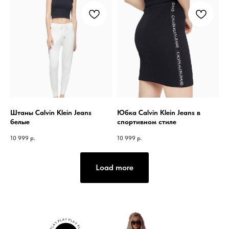
Штаны Calvin Klein Jeans
Юбка Calvin Klein Jeans в
белые
спортивном стиле
10 999
р.
10 999
р.
Load more