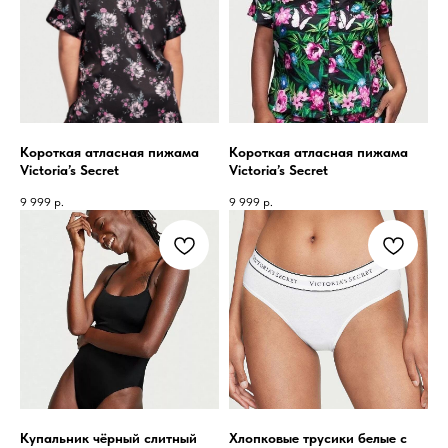
Короткая атласная пижама
Короткая атласная пижама
Victoria’s Secret
Victoria’s Secret
9 999
р.
9 999
р.
Купальник чёрный слитный
Хлопковые трусики белые с