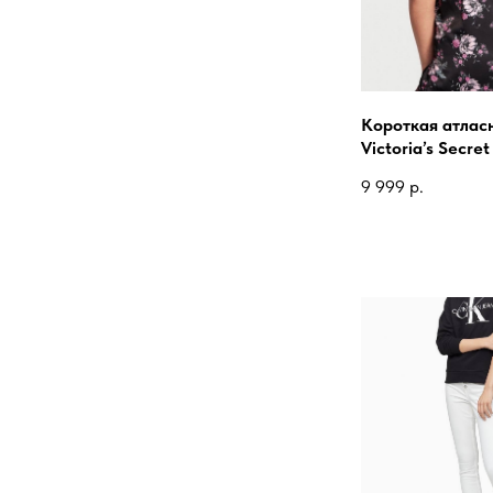
Короткая атлас
Victoria’s Secret
9 999
р.