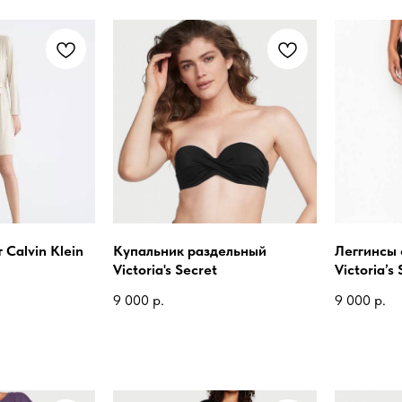
Calvin Klein
Купальник раздельный
Леггинсы 
Victoria's Secret
Victoria’s
9 000
р.
9 000
р.