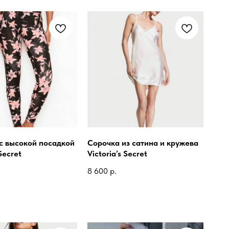
с высокой посадкой
Сорочка из сатина и кружева
 Secret
Victoria’s Secret
8 600
р.