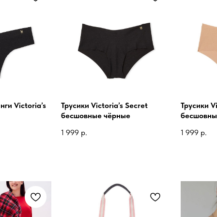
ги Victoria’s
Трусики Victoria’s Secret
Трусики Vi
бесшовные чёрные
бесшовны
1 999
р.
1 999
р.