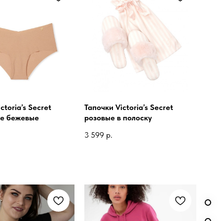
ctoria’s Secret
Тапочки Victoria’s Secret
е бежевые
розовые в полоску
3 599
р.