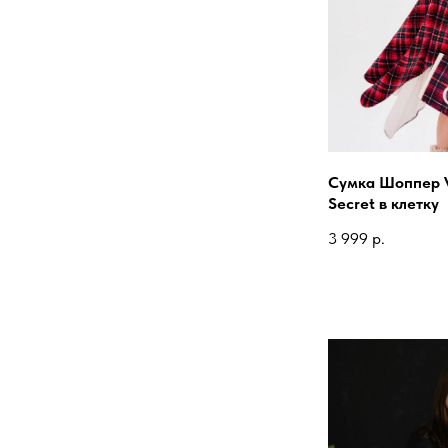
Сумка Шоппер Vi
Secret в клетку
3 999
р.