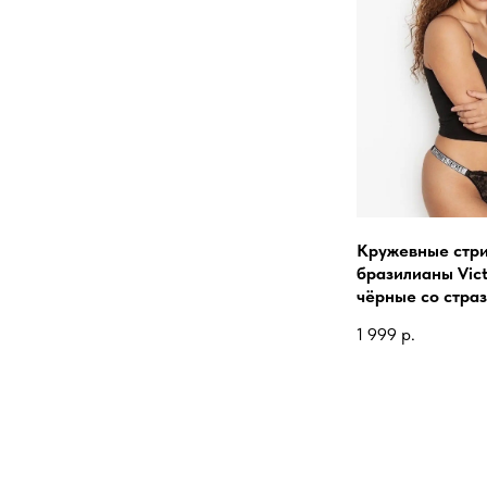
Кружевные стри
бразилианы Victo
чёрные со стра
1 999
р.