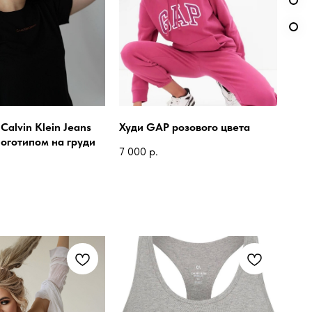
Calvin Klein Jeans
Худи GAP розового цвета
логотипом на груди
7 000
р.