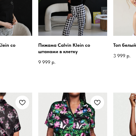
lein со
Пижама Calvin Klein со
Топ белы
штанами в клетку
3 999
р.
9 999
р.