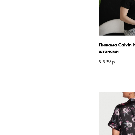
Пижама Calvin K
штанами
9 999
р.