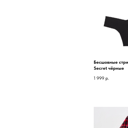
Бесшовные стрин
Secret чёрные
1 999
р.