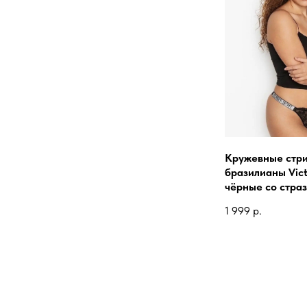
Кружевные стри
бразилианы Victo
чёрные со стра
1 999
р.