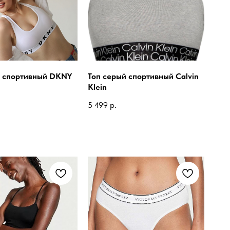
й спортивный DKNY
Топ серый спортивный Calvin
Klein
5 499
р.