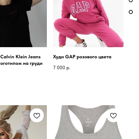
Calvin Klein Jeans
Худи GAP розового цвета
логотипом на груди
7 000
р.