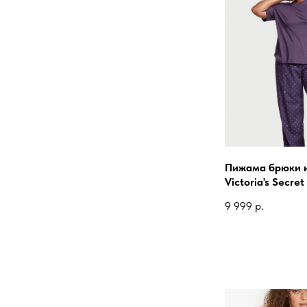
Пижама брюки и
Victoria's Secret
9 999
р.