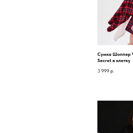
Сумка Шоппер Vi
Secret в клетку
3 999
р.