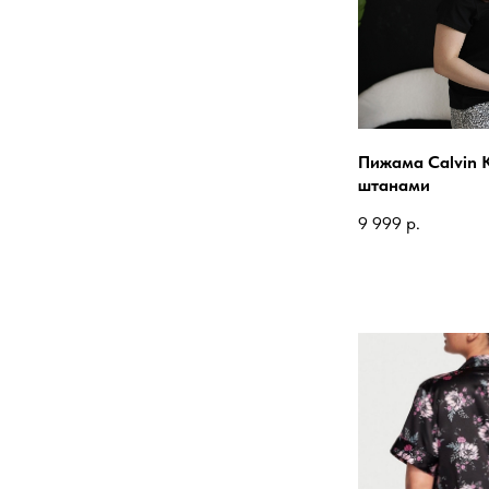
Пижама Calvin K
штанами
9 999
р.