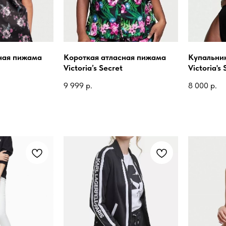
ная пижама
Короткая атласная пижама
Купальни
Victoria’s Secret
Victoria's
9 999
р.
8 000
р.