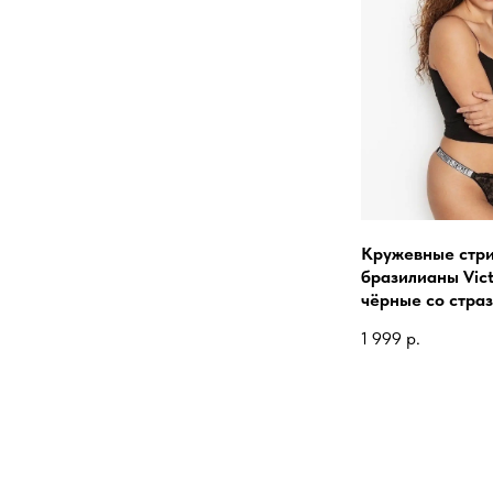
Кружевные стри
бразилианы Victo
чёрные со стра
1 999
р.