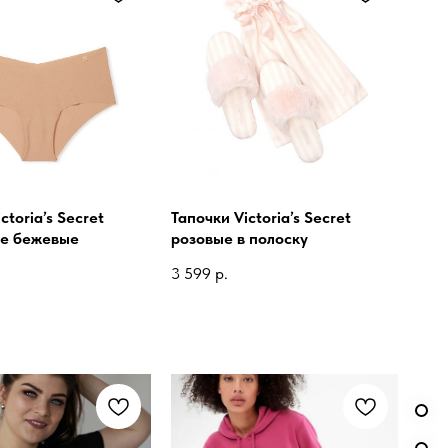
ctoria’s Secret
Тапочки Victoria’s Secret
е бежевые
розовые в полоску
3 599
р.