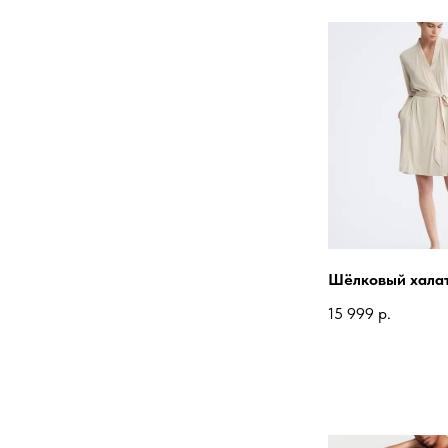
Шёлковый халат 
15 999
р.