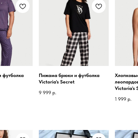
 футболка
Пижама брюки и футболка
Хлопковы
Victoria's Secret
леопардо
Victoria's
9 999
р.
1 999
р.