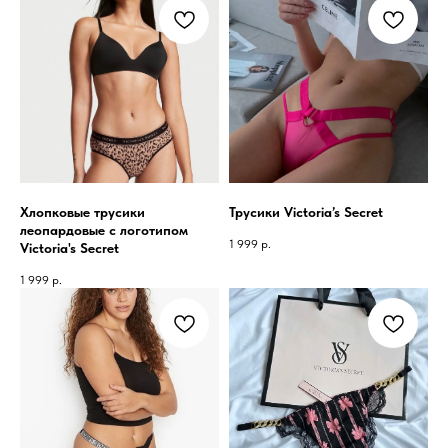
Хлопковые трусики
Трусики Victoria’s Secret
леопардовые с логотипом
1 999
р.
Victoria's Secret
1 999
р.