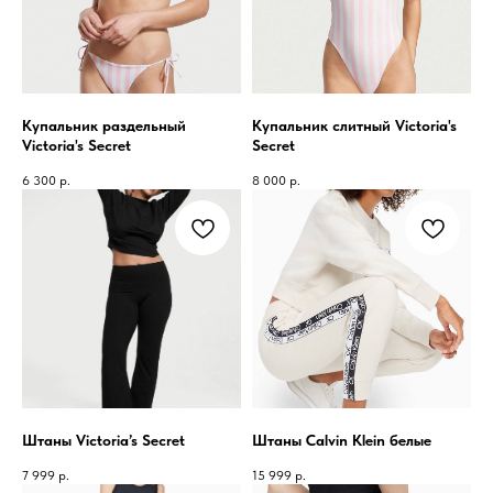
Купальник раздельный
Купальник слитный Victoria's
Victoria's Secret
Secret
6 300
р.
8 000
р.
Штаны Victoria’s Secret
Штаны Calvin Klein белые
7 999
р.
15 999
р.