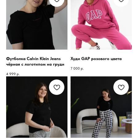
Футболка Calvin Klein Jeans
Худи GAP розового цвета
чёрная с логотипом на груди
7 000
р.
4 999
р.