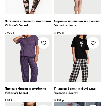
Леггинсы с высокой посадкой
Сорочка из сатина и кружева
Victoria’s Secret
Victoria’s Secret
9 000
р.
8 600
р.
Пижама брюки и футболка
Пижама брюки и футболка
Victoria's Secret
Victoria's Secret
9 999
р.
9 999
р.