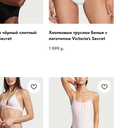
к чёрный слитный
Хлопковые трусики белые с
 Secret
логотипом Victoria's Secret
1 999
р.