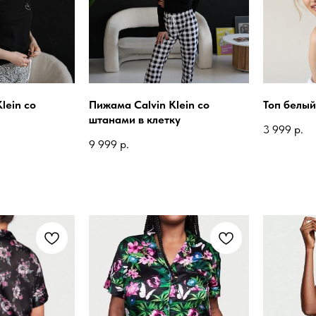
lein со
Пижама Calvin Klein со
Топ белы
штанами в клетку
3 999
р.
9 999
р.