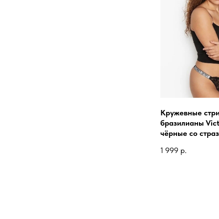
Кружевные стри
бразилианы Victo
чёрные со стра
1 999
р.