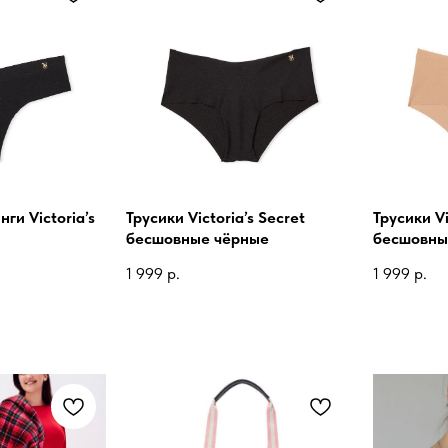
ги Victoria’s
Трусики Victoria’s Secret
Трусики Vi
бесшовные чёрные
бесшовны
1 999
р.
1 999
р.