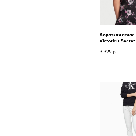
Короткая атлас
Victoria’s Secret
9 999
р.