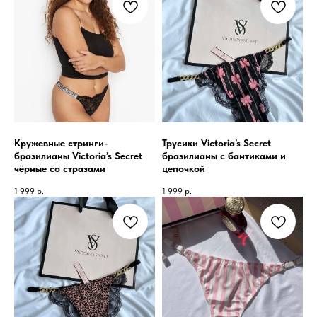
Кружевные стринги-
Трусики Victoria’s Secret
бразилианы Victoria’s Secret
бразилианы с бантиками и
чёрные со стразами
цепочкой
1 999
р.
1 999
р.