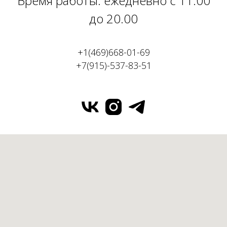
Время работы: ежедневно с 11.00
до 20.00
+1(469)668-01-69
+7(915)-537-83-51