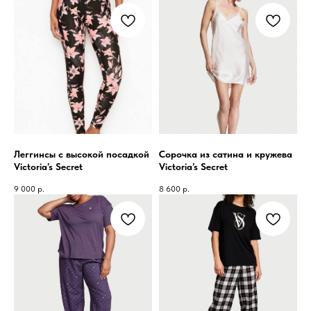
Леггинсы с высокой посадкой
Сорочка из сатина и кружева
Victoria’s Secret
Victoria’s Secret
9 000
р.
8 600
р.