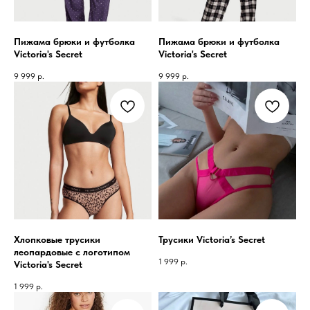
Пижама брюки и футболка
Пижама брюки и футболка
Victoria's Secret
Victoria's Secret
9 999
р.
9 999
р.
Хлопковые трусики
Трусики Victoria’s Secret
леопардовые с логотипом
1 999
р.
Victoria's Secret
1 999
р.