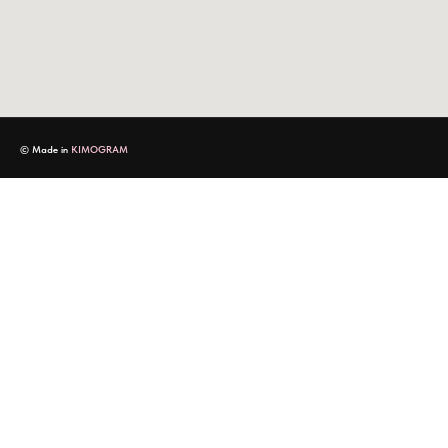
© Made in
KIMOGRAM