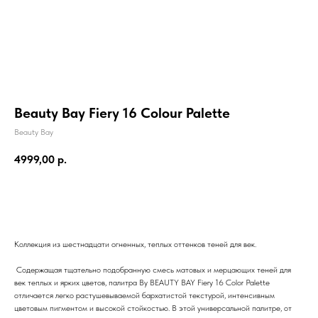
Beauty Bay Fiery 16 Colour Palette
Beauty Bay
4999,00
р.
В корзину
Коллекция из шестнадцати огненных, теплых оттенков теней для век.
Содержащая тщательно подобранную смесь матовых и мерцающих теней для
век теплых и ярких цветов, палитра By BEAUTY BAY Fiery 16 Color Palette
отличается легко растушевываемой бархатистой текстурой, интенсивным
цветовым пигментом и высокой стойкостью. В этой универсальной палитре, от