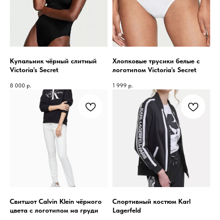
Купальник чёрный слитный
Хлопковые трусики белые с
Victoria's Secret
логотипом Victoria's Secret
8 000
р.
1 999
р.
Свитшот Calvin Klein чёрного
Спортивный костюм Karl
цвета с логотипом на груди
Lagerfeld