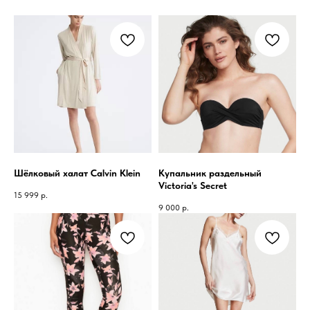
Шёлковый халат Calvin Klein
Купальник раздельный
Victoria's Secret
15 999
р.
9 000
р.