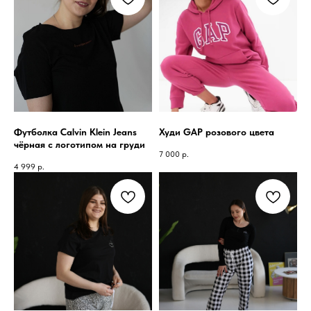
Футболка Calvin Klein Jeans
Худи GAP розового цвета
чёрная с логотипом на груди
7 000
р.
4 999
р.