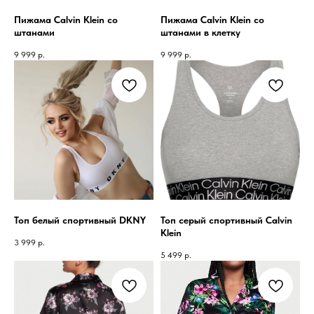
Пижама Calvin Klein со
Пижама Calvin Klein со
штанами
штанами в клетку
9 999
р.
9 999
р.
Топ белый спортивный DKNY
Топ серый спортивный Calvin
Klein
3 999
р.
5 499
р.