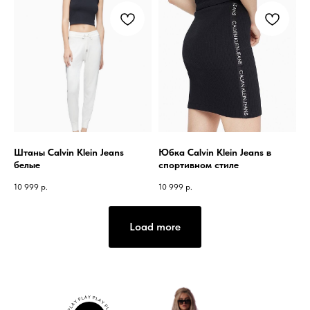
Штаны Calvin Klein Jeans
Юбка Calvin Klein Jeans в
белые
спортивном стиле
10 999
р.
10 999
р.
Load more