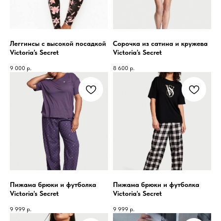
Леггинсы с высокой посадкой
Сорочка из сатина и кружева
Victoria’s Secret
Victoria’s Secret
9 000
р.
8 600
р.
Пижама брюки и футболка
Пижама брюки и футболка
Victoria's Secret
Victoria's Secret
9 999
р.
9 999
р.