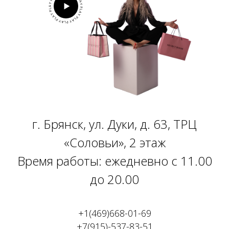
г. Брянск, ул. Дуки, д. 63, ТРЦ
«Соловьи», 2 этаж
Время работы: ежедневно с 11.00
до 20.00
+1(469)668-01-69
+7(915)-537-83-51