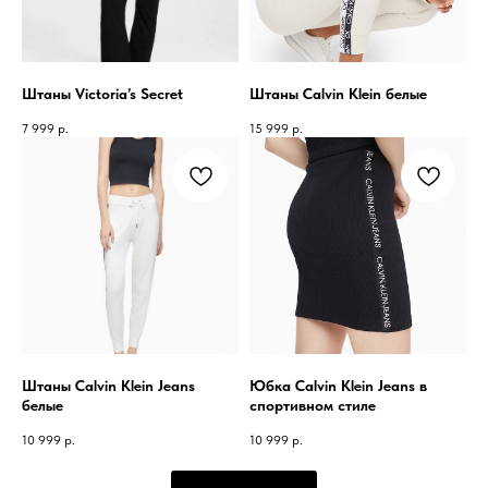
Штаны Victoria’s Secret
Штаны Calvin Klein белые
7 999
р.
15 999
р.
Штаны Calvin Klein Jeans
Юбка Calvin Klein Jeans в
белые
спортивном стиле
10 999
р.
10 999
р.