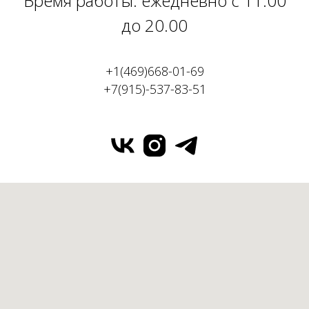
Время работы: ежедневно с 11.00
до 20.00
+1(469)668-01-69
+7(915)-537-83-51