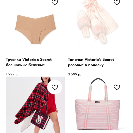
Трусики Victoria’s Secret
Тапочки Victoria’s Secret
бесшовные бежевые
розовые в полоску
1 999
р.
3 599
р.