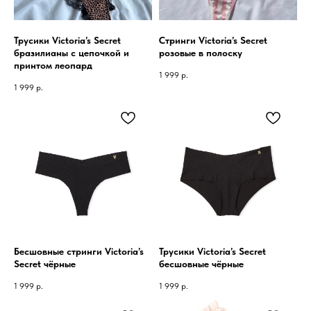
Трусики Victoria’s Secret
Стринги Victoria’s Secret
бразилианы с цепочкой и
розовые в полоску
принтом леопард
1 999
р.
1 999
р.
Бесшовные стринги Victoria’s
Трусики Victoria’s Secret
Secret чёрные
бесшовные чёрные
1 999
р.
1 999
р.