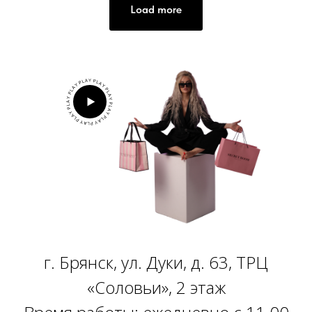
Load more
г. Брянск, ул. Дуки, д. 63, ТРЦ
«Соловьи», 2 этаж