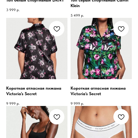
Топ белый спортивный DKNY
Топ серый спортивный Calvin
Klein
3 999
р.
5 499
р.
Короткая атласная пижама
Короткая атласная пижама
Victoria’s Secret
Victoria’s Secret
9 999
р.
9 999
р.