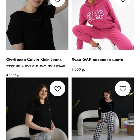
Футболка Calvin Klein Jeans
Худи GAP розового цвета
чёрная с логотипом на груди
7 000
р.
4 999
р.