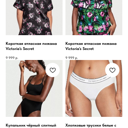
Короткая атласная пижама
Короткая атласная пижама
Victoria’s Secret
Victoria’s Secret
9 999
р.
9 999
р.
Купальник чёрный слитный
Хлопковые трусики белые с