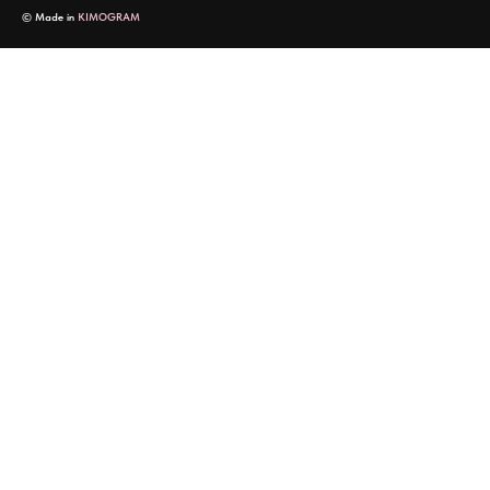
© Made in
KIMOGRAM