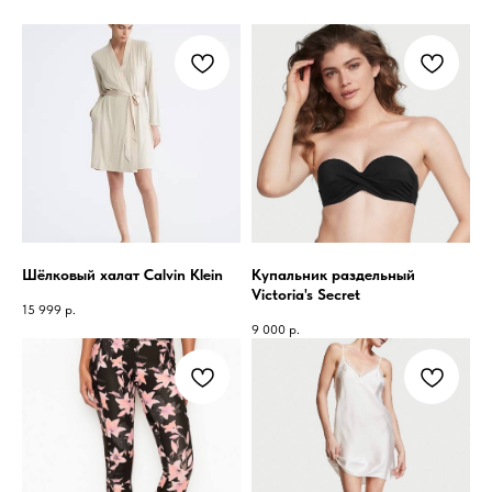
Шёлковый халат Calvin Klein
Купальник раздельный
Victoria's Secret
15 999
р.
9 000
р.