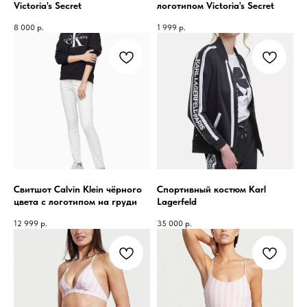
Victoria's Secret
логотипом Victoria's Secret
8 000
р.
1 999
р.
Свитшот Calvin Klein чёрного
Спортивный костюм Karl
цвета с логотипом на груди
Lagerfeld
12 999
р.
35 000
р.