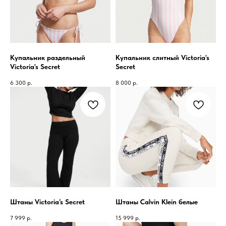
Купальник раздельный
Купальник слитный Victoria's
Victoria's Secret
Secret
6 300
р.
8 000
р.
Штаны Victoria’s Secret
Штаны Calvin Klein белые
7 999
р.
15 999
р.