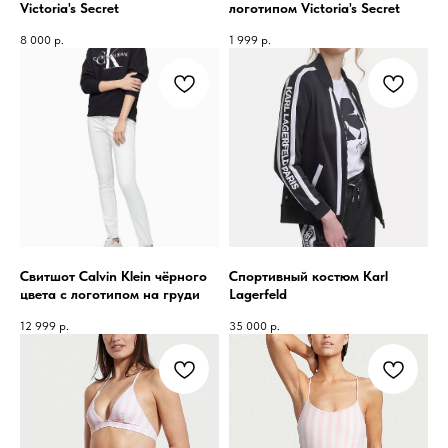
Victoria's Secret
логотипом Victoria's Secret
8 000
р.
1 999
р.
Свитшот Calvin Klein чёрного
Спортивный костюм Karl
цвета с логотипом на груди
Lagerfeld
12 999
р.
35 000
р.