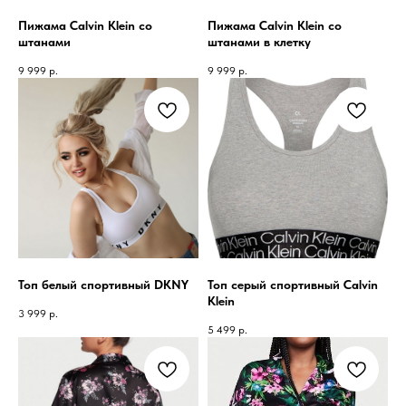
Пижама Calvin Klein со
Пижама Calvin Klein со
штанами
штанами в клетку
9 999
р.
9 999
р.
Топ белый спортивный DKNY
Топ серый спортивный Calvin
Klein
3 999
р.
5 499
р.