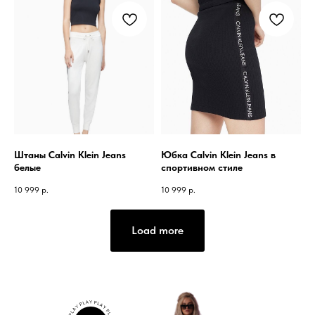
Штаны Calvin Klein Jeans
Юбка Calvin Klein Jeans в
белые
спортивном стиле
10 999
р.
10 999
р.
Load more