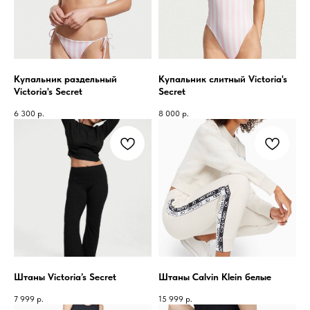
Купальник раздельный
Купальник слитный Victoria's
Victoria's Secret
Secret
6 300
р.
8 000
р.
Штаны Victoria’s Secret
Штаны Calvin Klein белые
7 999
р.
15 999
р.