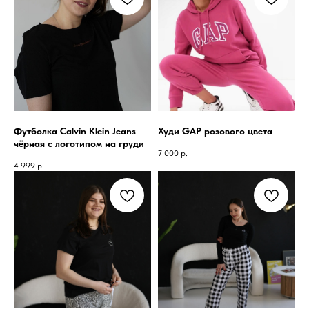
Футболка Calvin Klein Jeans
Худи GAP розового цвета
чёрная с логотипом на груди
7 000
р.
4 999
р.