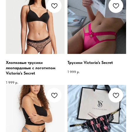
Хлопковые трусики
Трусики Victoria’s Secret
леопардовые с логотипом
1 999
р.
Victoria's Secret
1 999
р.