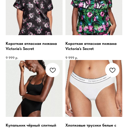
Короткая атласная пижама
Короткая атласная пижама
Victoria’s Secret
Victoria’s Secret
9 999
р.
9 999
р.
Купальник чёрный слитный
Хлопковые трусики белые с