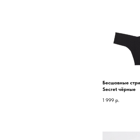
Бесшовные стрин
Secret чёрные
1 999
р.