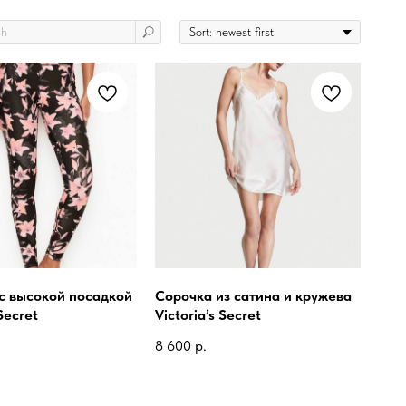
с высокой посадкой
Сорочка из сатина и кружева
 Secret
Victoria’s Secret
8 600
р.