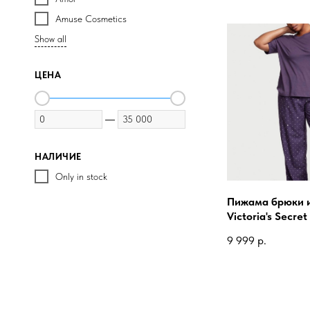
Amuse Cosmetics
Show all
ЦЕНА
—
НАЛИЧИЕ
Only in stock
Пижама брюки и
Victoria's Secret
9 999
р.