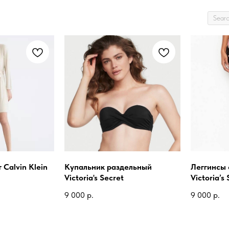
Calvin Klein
Купальник раздельный
Леггинсы 
Victoria's Secret
Victoria’s
9 000
р.
9 000
р.