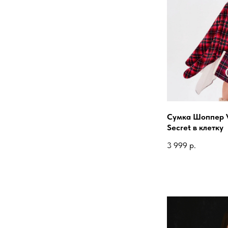
Сумка Шоппер Vi
Secret в клетку
3 999
р.