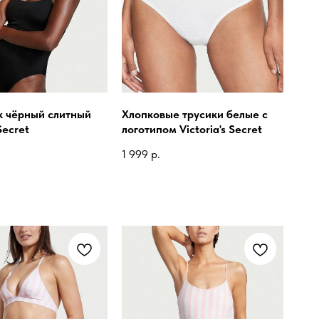
к чёрный слитный
Хлопковые трусики белые с
 Secret
логотипом Victoria's Secret
1 999
р.