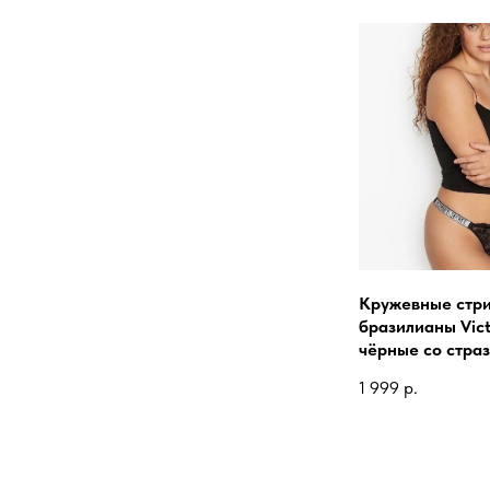
Кружевные стри
бразилианы Victo
чёрные со стра
1 999
р.