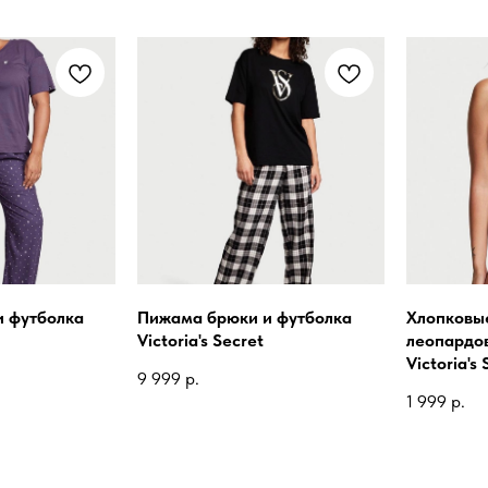
 футболка
Пижама брюки и футболка
Хлопковы
Victoria's Secret
леопардо
Victoria's
9 999
р.
1 999
р.