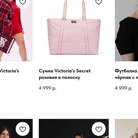
ctoria’s
Сумка Victoria’s Secret
Футболка 
розовая в полоску
чёрная с 
4 999
р.
4 999
р.