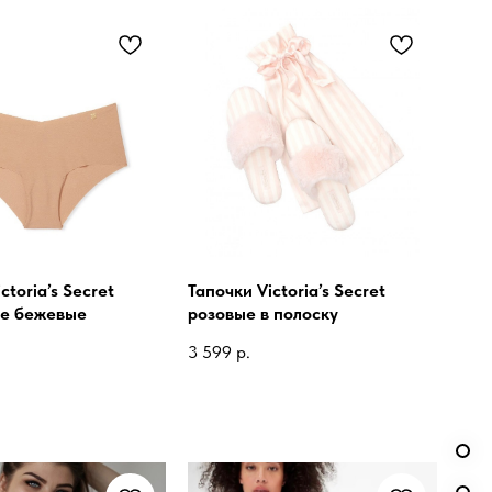
ctoria’s Secret
Тапочки Victoria’s Secret
е бежевые
розовые в полоску
3 599
р.