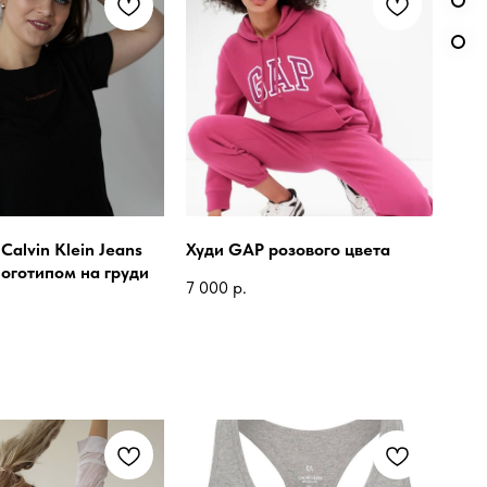
Calvin Klein Jeans
Худи GAP розового цвета
логотипом на груди
7 000
р.