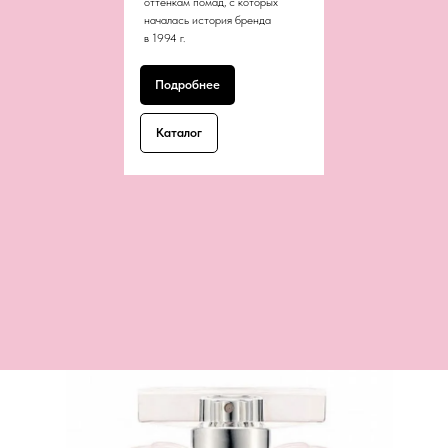
оттенкам помад, с которых
началась история бренда
в 1994 г.
Подробнее
Каталог